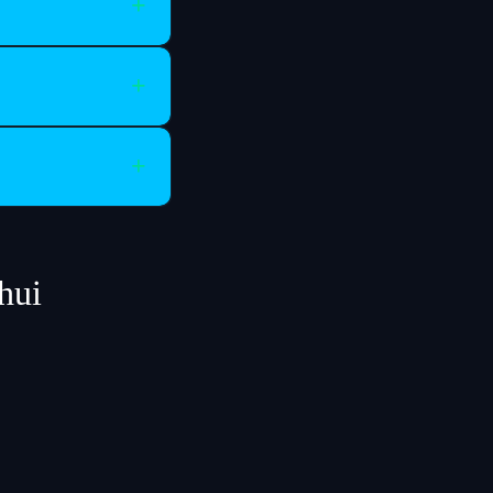
+
+
+
hui