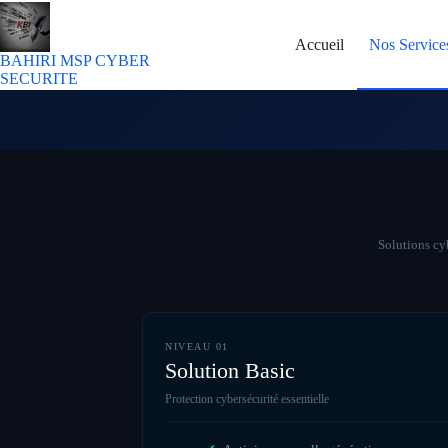
Accueil
Nos Service
BAHIRI MSP CYBER
SECURITE
Solutions cy
NIVEAU 01
Solution Basic
Protection cybersécurité essentielle