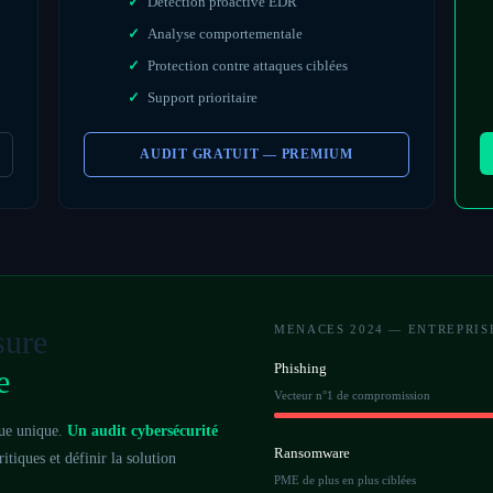
Détection proactive EDR
Analyse comportementale
Protection contre attaques ciblées
Support prioritaire
AUDIT GRATUIT — PREMIUM
MENACES 2024 — ENTREPRIS
sure
Phishing
e
Vecteur n°1 de compromission
que unique.
Un audit cybersécurité
Ransomware
itiques et définir la solution
PME de plus en plus ciblées