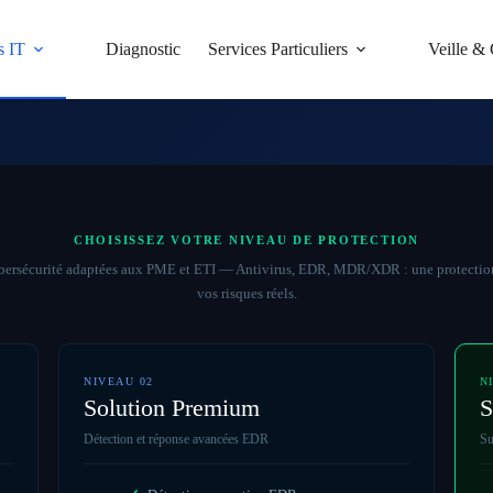
s IT
Diagnostic
Services Particuliers
Veille & 
CHOISISSEZ VOTRE NIVEAU DE PROTECTION
bersécurité adaptées aux PME et ETI — Antivirus, EDR, MDR/XDR : une protection
vos risques réels.
NIVEAU 02
N
Solution Premium
S
Détection et réponse avancées EDR
Su