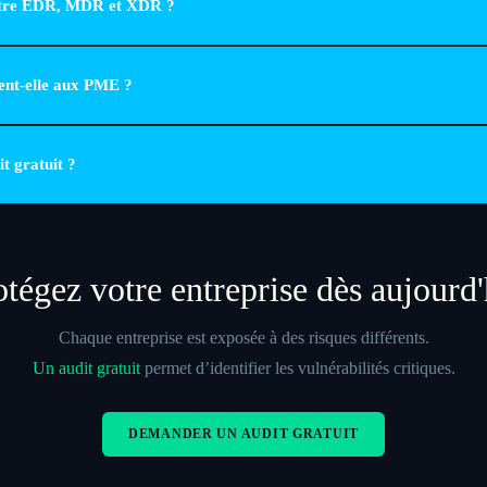
entre EDR, MDR et XDR ?
es. Le MDR ajoute des experts 24h/24. L'XDR corrèle toutes les données du SI.
ient-elle aux PME ?
remium et Gold sont adaptées aux PME et ETI.
t gratuit ?
rabilités, exposition externe et recommandations concrètes.
otégez votre entreprise dès aujourd'
Chaque entreprise est exposée à des risques différents.
Un audit gratuit
permet d’identifier les vulnérabilités critiques.
DEMANDER UN AUDIT GRATUIT