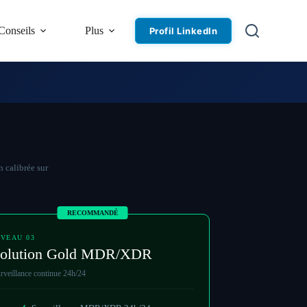
Conseils
Plus
Profil LinkedIn
 calibrée sur
RECOMMANDÉ
IVEAU 03
olution Gold MDR/XDR
rveillance continue 24h/24