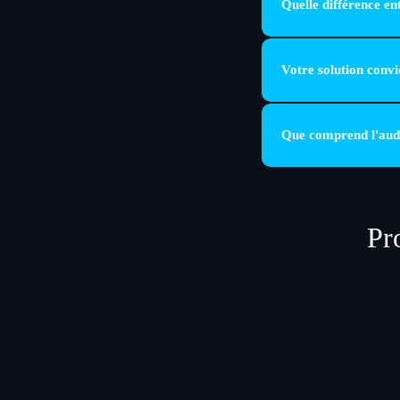
Quelle différence 
L'EDR surveille les post
Votre solution conv
Oui. Les offres Basic, P
Que comprend l'audi
Analyse des accès, vulné
Pr