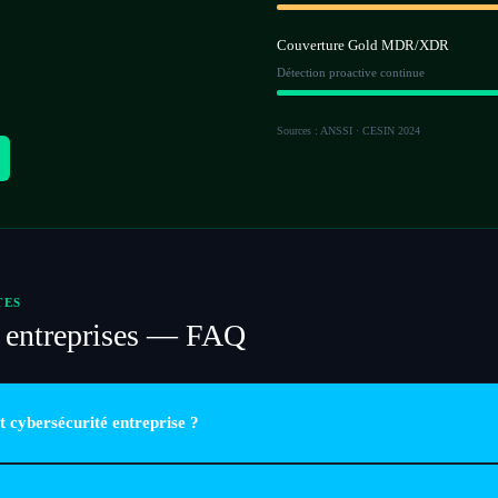
Couverture Gold MDR/XDR
Détection proactive continue
Sources : ANSSI · CESIN 2024
TES
é entreprises — FAQ
t cybersécurité entreprise ?
érabilités de votre infrastructure IT : réseau, endpoints, messagerie, accès distants.